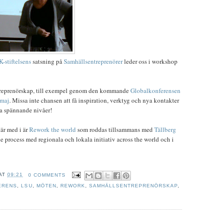
-stiftelsens
satsning på
Samhällsentreprenörer
leder oss i workshop
treprenörskap, till exempel genom den kommande
Globalkonferensen
 maj
. Missa inte chansen att få inspiration, verktyg och nya kontakter
nya spännande nivåer!
är med i är
Rework the world
som roddas tillsammans med
Tällberg
de process med regionala och lokala initiativ across the world och i
AT
09:21
0 COMMENTS
ERENS
,
LSU
,
MÖTEN
,
REWORK
,
SAMHÄLLSENTREPRENÖRSKAP
,