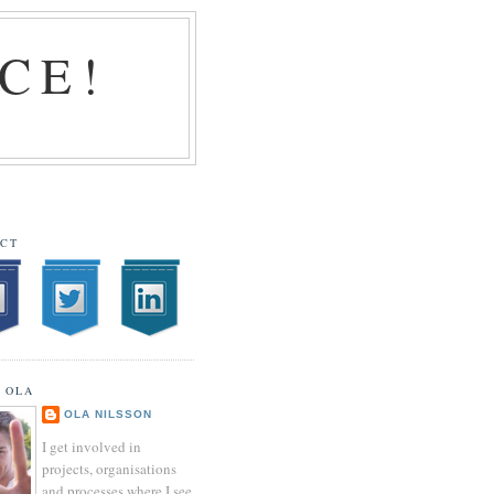
CE!
CT
 OLA
OLA NILSSON
I get involved in
projects, organisations
and processes where I see