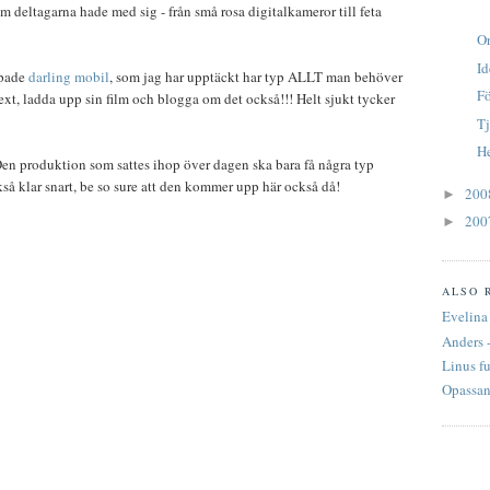
m deltagarna hade med sig - från små rosa digitalkameror till feta
O
Id
ppade
darling mobil
, som jag har upptäckt har typ ALLT man behöver
Fö
l text, ladda upp sin film och blogga om det också!!! Helt sjukt tycker
Tj
H
Den produktion som sattes ihop över dagen ska bara få några typ
kså klar snart, be so sure att den kommer upp här också då!
20
►
20
►
ALSO 
Evelina 
Anders 
Linus fu
Opassand