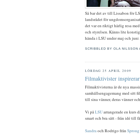
Så bar det av till Lissabon för L
landsrådet för ungdomsorganisati
det var en riktigt härlig resa me
och styrelsen. Känns lite konsti
hända i LSU under maj och juni så
SCRIBBLED BY
OLA NILSSON
LÖRDAG 25 APRIL 2009
Filmaktivister inspirerar
Filmaktivisterna är de nya massi
samhällsengagemang med sitt film
till sina vänner, deras vänner och..
Vi på
LSU
arrangerade en kurs där
smart och bra sätt - från idé till 
Sandra
och Rodrigo från
Sprong