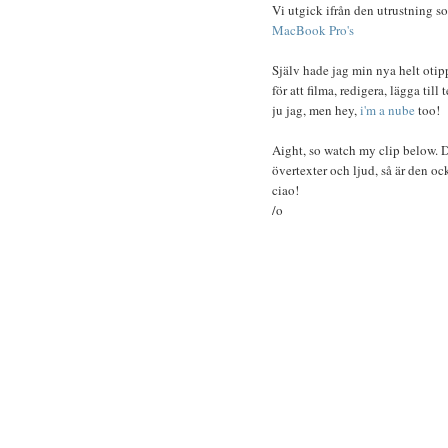
Vi utgick ifrån den utrustning so
MacBook Pro's
Själv hade jag min nya helt oti
för att filma, redigera, lägga til
ju jag, men hey,
i'm a nube
too!
Aight, so watch my clip below. 
övertexter och ljud, så är den oc
ciao!
/o