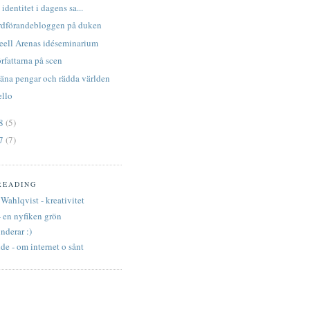
identitet i dagens sa...
rdförandebloggen på duken
eell Arenas idéseminarium
rfattarna på scen
äna pengar och rädda världen
ello
08
(5)
07
(7)
READING
Wahlqvist - kreativitet
- en nyfiken grön
nderar :)
e - om internet o sånt