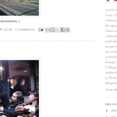
social c
is my 1
with gro
jeholmsbron :)
for equa
AT
18:43
0 COMMENTS
I have a
solutio
particip
people 
see in t
in Poli
Gender 
College
within t
in Norw
Belgium
VISA H
PREVI
20
►