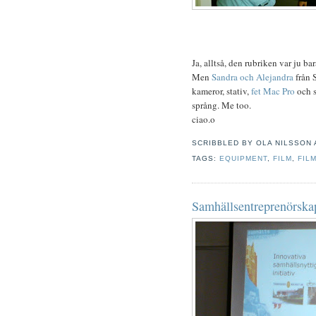
Ja, alltså, den rubriken var ju ba
Men
Sandra och Alejandra
från 
kameror, stativ,
fet Mac Pro
och 
språng. Me too.
ciao.o
SCRIBBLED BY
OLA NILSSON
TAGS:
EQUIPMENT
,
FILM
,
FIL
Samhällsentreprenörska