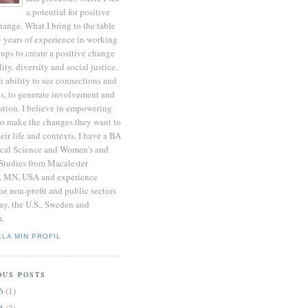
a potential for positive
hange. What I bring to the table
5 years of experience in working
ups to create a positive change
lity, diversity and social justice.
n ability to see connections and
ns, to generate involvement and
ation. I believe in empowering
to make the changes they want to
heir life and contexts. I have a BA
tical Science and Women's and
Studies from Macalester
, MN, USA and experience
he non-profit and public sectors
ay, the U.S., Sweden and
.
ELA MIN PROFIL
OUS POSTS
16
(1)