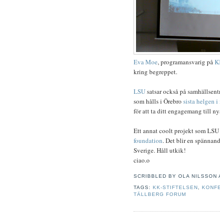
Eva Moe
, programansvarig på
KK
kring begreppet.
LSU
satsar också på samhällsen
som hålls i Örebro
sista helgen i
för att ta ditt engagemang till 
Ett annat coolt projekt som LSU 
foundation
. Det blir en spännan
Sverige. Håll utkik!
ciao.o
SCRIBBLED BY
OLA NILSSON
TAGS:
KK-STIFTELSEN
,
KONF
TÄLLBERG FORUM