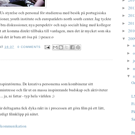
20
►
20
►
SUs styrelse och personal för studieresa med besök på portugisiska
20
►
oner, youth institute och europarådets north south center. Jag tyckte
20
►
d bra diskussioner, nya perspektiv och najs socialt häng med kollegor
20
gt att komma direkt tillbaka till vardagen, men det är mycket som ska
►
 det är bara att ösa på :) peace.o
20
▼
n
►
AT
16:37
0 COMMENTS
o
►
j
►
►
a
▼
Oc
nspiratörerna. De kreativa personerna som kombinerar sitt
intresse och får ut en massa inspirerande budskap och aktiviteter
. ja, ni fattar - typ hela världen ;)
L
Fi
 deltagarna fick dyka rakt in i processen att göra film på ett lätt,
P
färdigt filmklipp på nätet.
S
 kommunikation
Pe