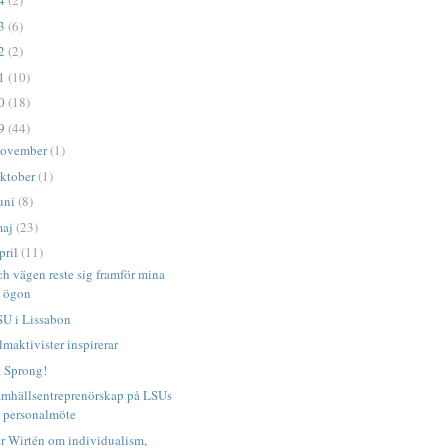
14
(2)
13
(6)
12
(2)
11
(10)
10
(18)
09
(44)
ovember
(1)
ktober
(1)
uni
(8)
maj
(23)
pril
(11)
h vägen reste sig framför mina
ögon
SU i Lissabon
lmaktivister inspirerar
å Sprong!
amhällsentreprenörskap på LSUs
personalmöte
r Wirtén om individualism,