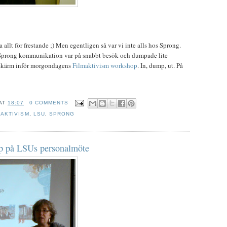
ra allt för frestande ;) Men egentligen så var vi inte alls hos Sprong.
Sprong kommunikation var på snabbt besök och dumpade lite
skärm inför morgondagens
Filmaktivism workshop
. In, dump, ut. På
AT
18:07
0 COMMENTS
MAKTIVISM
,
LSU
,
SPRONG
p på LSUs personalmöte