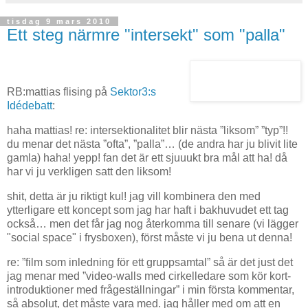
tisdag 9 mars 2010
Ett steg närmre "intersekt" som "palla"
RB:mattias flising på
Sektor3:s
Idédebatt
:
haha mattias! re: intersektionalitet blir nästa ”liksom” ”typ”!!
du menar det nästa ”ofta”, ”palla”… (de andra har ju blivit lite
gamla) haha! yepp! fan det är ett sjuuukt bra mål att ha! då
har vi ju verkligen satt den liksom!
shit, detta är ju riktigt kul! jag vill kombinera den med
ytterligare ett koncept som jag har haft i bakhuvudet ett tag
också… men det får jag nog återkomma till senare (vi lägger
"social space" i frysboxen), först måste vi ju bena ut denna!
re: ”film som inledning för ett gruppsamtal” så är det just det
jag menar med ”video-walls med cirkelledare som kör kort-
introduktioner med frågeställningar” i min första kommentar,
så absolut, det måste vara med. jag håller med om att en