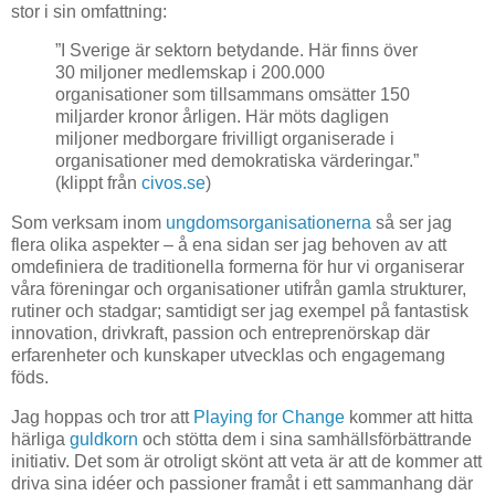
stor i sin omfattning:
”I Sverige är sektorn betydande. Här finns över
30 miljoner medlemskap i 200.000
organisationer som tillsammans omsätter 150
miljarder kronor årligen. Här möts dagligen
miljoner medborgare frivilligt organiserade i
organisationer med demokratiska värderingar.”
(klippt från
civos.se
)
Som verksam inom
ungdomsorganisationerna
så ser jag
flera olika aspekter – å ena sidan ser jag behoven av att
omdefiniera de traditionella formerna för hur vi organiserar
våra föreningar och organisationer utifrån gamla strukturer,
rutiner och stadgar; samtidigt ser jag exempel på fantastisk
innovation, drivkraft, passion och entreprenörskap där
erfarenheter och kunskaper utvecklas och engagemang
föds.
Jag hoppas och tror att
Playing for Change
kommer att hitta
härliga
guldkorn
och stötta dem i sina samhällsförbättrande
initiativ. Det som är otroligt skönt att veta är att de kommer att
driva sina idéer och passioner framåt i ett sammanhang där