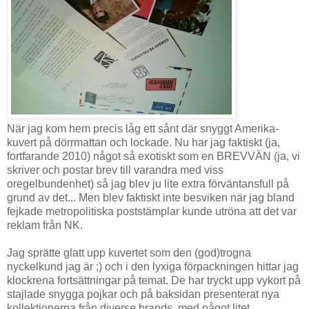
När jag kom hem precis låg ett sånt där snyggt Amerika-
kuvert på dörrmattan och lockade. Nu har jag faktiskt (ja,
fortfarande 2010) något så exotiskt som en BREVVÄN (ja, vi
skriver och postar brev till varandra med viss
oregelbundenhet) så jag blev ju lite extra förväntansfull på
grund av det... Men blev faktiskt inte besviken när jag bland
fejkade metropolitiska poststämplar kunde utröna att det var
reklam från NK.
Jag sprätte glatt upp kuvertet som den (god)trogna
nyckelkund jag är ;) och i den lyxiga förpackningen hittar jag
klockrena fortsättningar på temat. De har tryckt upp vykort på
stajlade snygga pojkar och på baksidan presenterat nya
kollektionerna från diverse brands, med något litet