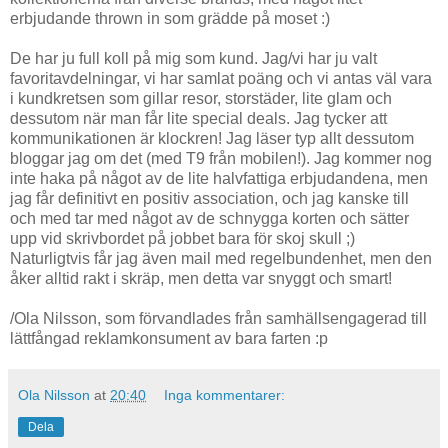
erbjudande thrown in som grädde på moset :)
De har ju full koll på mig som kund. Jag/vi har ju valt
favoritavdelningar, vi har samlat poäng och vi antas väl vara
i kundkretsen som gillar resor, storstäder, lite glam och
dessutom när man får lite special deals. Jag tycker att
kommunikationen är klockren! Jag läser typ allt dessutom
bloggar jag om det (med T9 från mobilen!). Jag kommer nog
inte haka på något av de lite halvfattiga erbjudandena, men
jag får definitivt en positiv association, och jag kanske till
och med tar med något av de schnygga korten och sätter
upp vid skrivbordet på jobbet bara för skoj skull ;)
Naturligtvis får jag även mail med regelbundenhet, men den
åker alltid rakt i skräp, men detta var snyggt och smart!
/Ola Nilsson, som förvandlades från samhällsengagerad till
lättfångad reklamkonsument av bara farten :p
Ola Nilsson
at
20:40
Inga kommentarer:
Dela