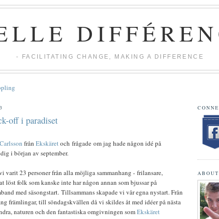
ELLE DIFFÉREN
- FACILITATING CHANGE, MAKING A DIFFERENCE
ppling
3
CONNE
-off i paradiset
Carlsson
från
Ekskäret
och
frågade
om jag hade någon idé på
ledig i början av september.
r vi varit 23 personer från alla möjliga sammanhang -
frilansare,
ABOUT
nat löst folk som kanske inte har någon annan som bjussar på
mband med säsongstart.
Tillsammans skapade vi vår egna nystart
. Från
äng främlingar, till söndagskvällen då vi skildes åt med idéer på nästa
varandra, naturen och den fantastiska omgivningen som
Ekskäret