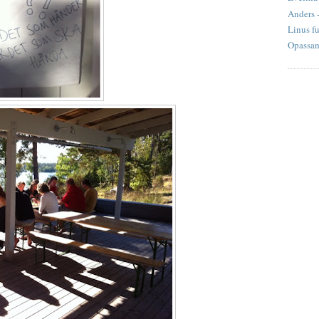
Anders 
Linus fu
Opassand