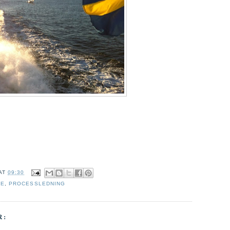
AT
09:30
CE
,
PROCESSLEDNING
R: