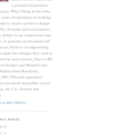
a potential for positive
hange. What I bring to the table
5 years of experience in working
ups to create a positive change
lity, diversity and social justice.
n ability to see connections and
ns, to generate involvement and
ation. I believe in empowering
to make the changes they want to
heir life and contexts. I have a BA
tical Science and Women's and
Studies from Macalester
, MN, USA and experience
he non-profit and public sectors
ay, the U.S., Sweden and
.
ELA MIN PROFIL
OUS POSTS
16
(1)