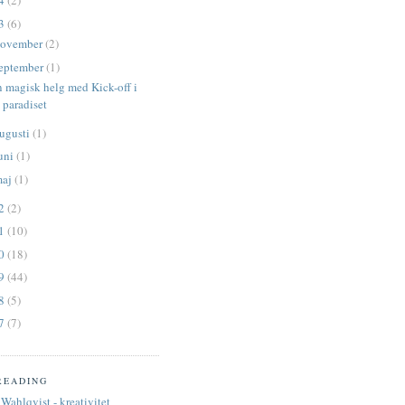
14
(2)
13
(6)
ovember
(2)
eptember
(1)
 magisk helg med Kick-off i
paradiset
ugusti
(1)
uni
(1)
maj
(1)
12
(2)
11
(10)
10
(18)
09
(44)
08
(5)
07
(7)
READING
Wahlqvist - kreativitet