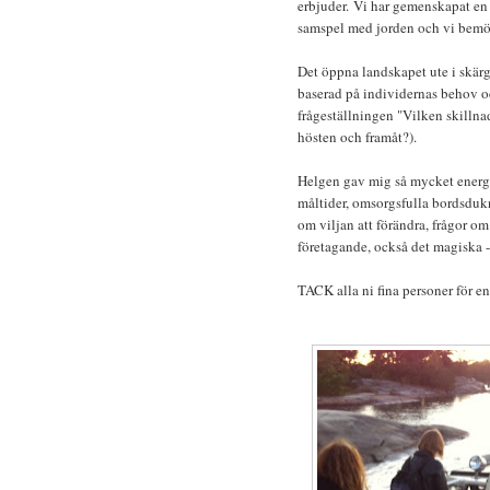
erbjuder.
Vi har gemenskapat en he
samspel med jorden och vi bemö
Det öppna landskapet ute i skärg
baserad på individernas behov o
frågeställningen "Vilken skillnad
hösten och framåt?).
Helgen gav mig så mycket energi.
måltider, omsorgsfulla bordsdukn
om viljan att förändra, frågor om
företagande, också det magiska -
TACK alla ni fina personer för en