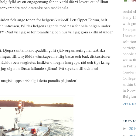
lg fylld av ett engagemang för en värld där vi lever i ett hållbart
ter varandra med omtanke och medkänsla.
social c
is my 1
ården fick ange tonen för helgens kick-off. I ett Öppet Forum, helt
with gro
ch intressen, fylldes helgens agenda med pass för hela helgen under
for equa
?" (Vad vill jag se för förändring och hur vill jag göra skillnad under
I have a
solutio
particip
 Djupa samtal, kanotpaddling, fri självorganisering, fantastiska
people 
ingar, tillit, nyfödda vänskaper, nattlig bastu och bad, diskussioner
see in t
 rädslor och svagheter, insikter om egna hangups, råd och tips kring
in Poli
 jag såg min första fallande stjärna! Två stycken till och med!
Gender 
College
 magisk uppstartshelg i detta paradis på jorden!
within t
in Norw
Belgium
VISA H
PREVI
20
►