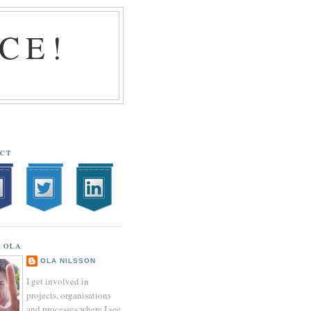
CE!
CT
 OLA
OLA NILSSON
I get involved in
projects, organisations
and processes where I see