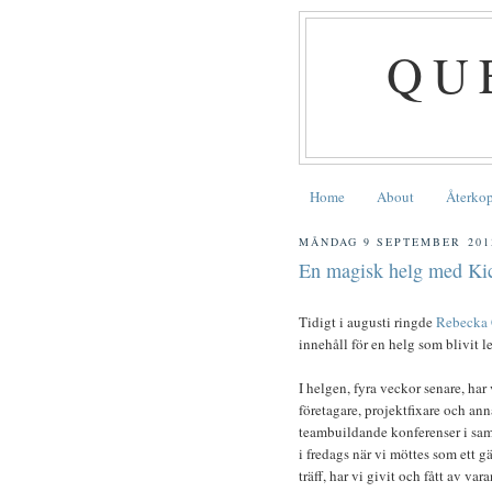
QU
Home
About
Återko
MÅNDAG 9 SEPTEMBER 201
En magisk helg med Kick
Tidigt i augusti ringde
Rebecka 
innehåll för en helg som blivit 
I helgen, fyra veckor senare, ha
företagare, projektfixare och an
teambuildande konferenser i sa
i fredags när vi möttes som ett g
träff, har vi givit och fått av 