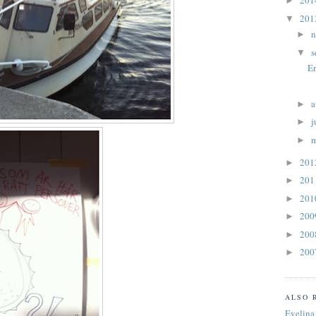
20
►
20
▼
n
►
s
▼
En
a
►
j
►
►
20
►
20
►
20
►
20
►
20
►
20
►
ALSO 
Evelina 