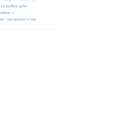
- en nyfiken grön
nderar :)
e - om internet o sånt